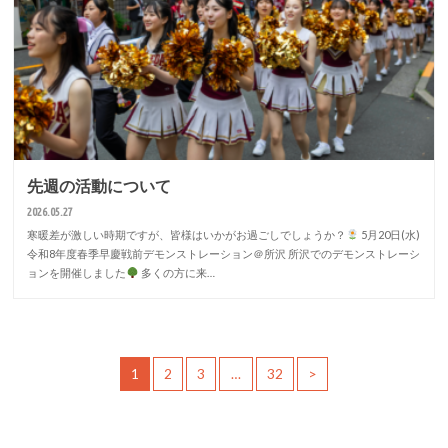
先週の活動について
2026.05.27
寒暖差が激しい時期ですが、皆様はいかがお過ごしでしょうか？
5月20日(水)
令和8年度春季早慶戦前デモンストレーション＠所沢 所沢でのデモンストレーシ
ョンを開催しました
多くの方に来…
1
2
3
…
32
>