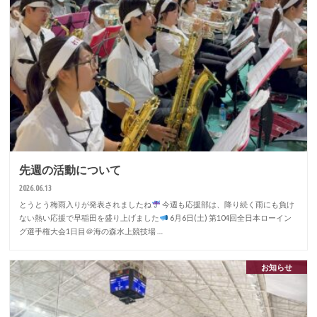
先週の活動について
2026.06.13
とうとう梅雨入りが発表されましたね
今週も応援部は、降り続く雨にも負け
ない熱い応援で早稲田を盛り上げました
6月6日(土) 第104回全日本ローイン
グ選手権大会1日目＠海の森水上競技場 …
お知らせ