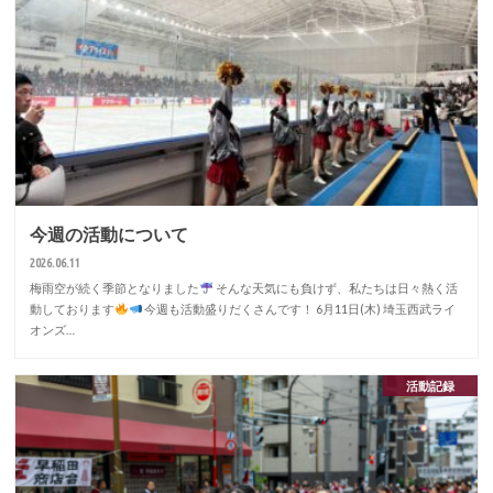
今週の活動について
2026.06.11
梅雨空が続く季節となりました
そんな天気にも負けず、私たちは日々熱く活
動しております
今週も活動盛りだくさんです！ 6月11日(木) 埼玉西武ライ
オンズ…
活動記録