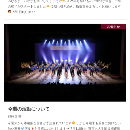
みなさま、いかがお過ごしでしょうか
2026年も早いもので半分が過ぎ、一年
の後半がスタートしました
後期も引き続き、応援部をよろしくお願いします
7月1日(水) 第77…
お知らせ
今週の活動について
2026.07.09
今週末から本格的な暑さが予想されています
しかし今週末も暑さに負けない
熱い演奏
演技
を皆様にお届けします
7月11日(土) 東京六大学応援団連盟