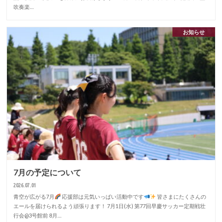
吹奏楽…
お知らせ
7月の予定について
2026.07.01
青空が広がる7月
応援部は元気いっぱい活動中です
皆さまにたくさんの
エールを届けられるよう頑張ります！ 7月1日(水) 第77回早慶サッカー定期戦壮
行会@3号館前 8月…