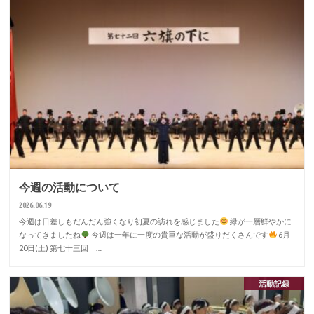
今週の活動について
2026.06.19
今週は日差しもだんだん強くなり初夏の訪れを感じました
緑が一層鮮やかに
なってきましたね
今週は一年に一度の貴重な活動が盛りだくさんです
6月
20日(土) 第七十三回「…
活動記録