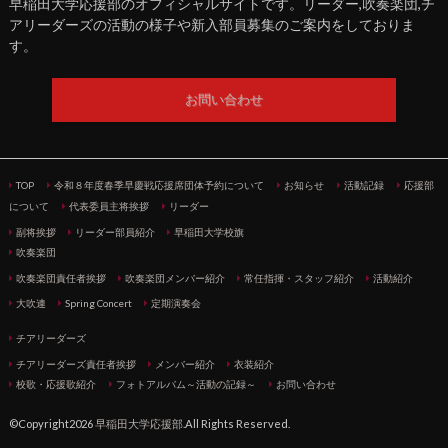
早稲田大学応援部のオフィシャルサイトです。リーダー,吹奏楽団,チ
アリーダーズの活動の様子や新入部員募集のご案内をしておりま
す。
お問い合わせ
TOP
令和８年度春季早慶戦応援席団体予約について
お知らせ
活動記録
応援部
について
代表委員主将挨拶
リーダー
副将挨拶
リーダー部員紹介
早稲田大学校旗
吹奏楽団
吹奏楽団責任者挨拶
吹奏楽団メンバー紹介
常任指揮・スタッフ紹介
活動紹介
大吹連
Spring Concert
定期演奏会
チアリーダーズ
チアリーダーズ責任者挨拶
メンバー紹介
衣装紹介
校歌・応援歌紹介
フォトアルバム～活動の記録～
お問い合わせ
©Copyright2026
早稲田大学応援部
.All Rights Reserved.