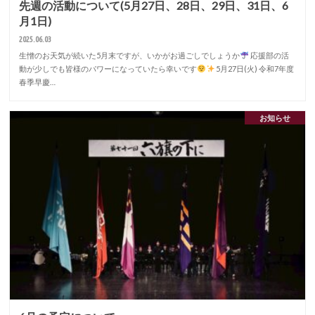
先週の活動について(5月27日、28日、29日、31日、6
月1日)
2025.06.03
生憎のお天気が続いた5月末ですが、いかがお過ごしでしょうか
応援部の活
動が少しでも皆様のパワーになっていたら幸いです
5月27日(火) 令和7年度
春季早慶…
お知らせ