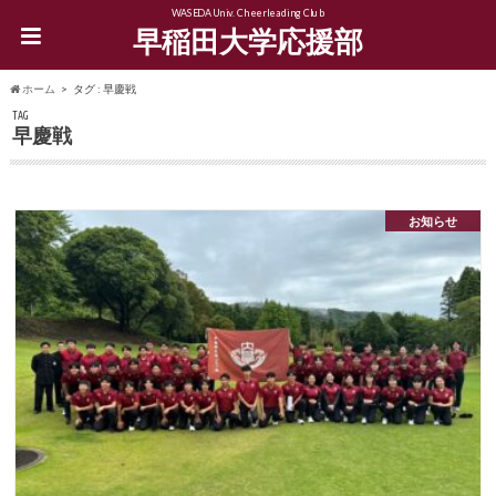
WASEDA Univ. Cheerleading Club
早稲田大学応援部
ホーム
タグ : 早慶戦
TAG
早慶戦
お知らせ