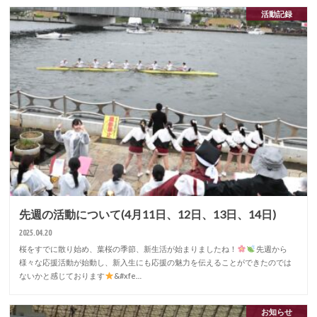
活動記録
先週の活動について(4月11日、12日、13日、14日)
2025.04.20
桜をすでに散り始め、葉桜の季節、新生活が始まりましたね！
先週から
様々な応援活動が始動し、新入生にも応援の魅力を伝えることができたのでは
ないかと感じております
&#xfe…
お知らせ