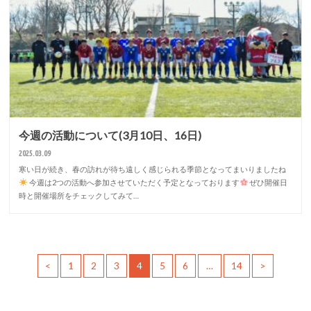
今週の活動について(3月10日、16日)
2025.03.09
寒い日が続き、春の訪れが待ち遠しく感じられる季節となってまいりましたね
今週は2つの活動へ参加させていただく予定となっております
ぜひ開催日
時と開催場所をチェックしてみて…
<
1
2
3
4
5
6
…
14
>