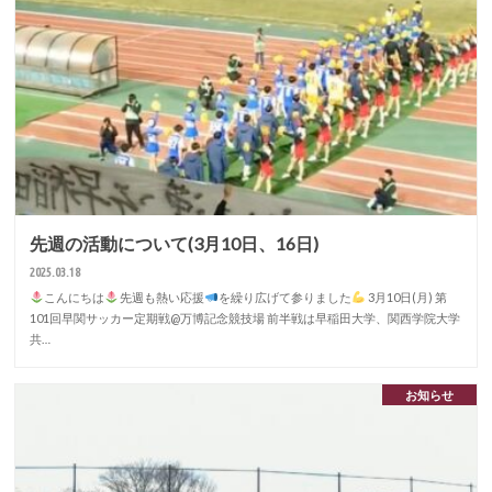
先週の活動について(3月10日、16日)
2025.03.18
こんにちは
先週も熱い応援
を繰り広げて参りました
3月10日(月) 第
101回早関サッカー定期戦@万博記念競技場 前半戦は早稲田大学、関西学院大学
共…
お知らせ