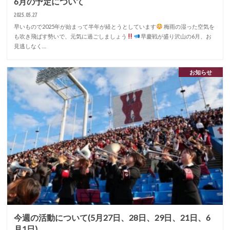
6月の予定について
2025.05.27
早いもので2025年が始まって半年が経とうとしています
梅雨の湿った空気を
も吹き飛ばす勢いで、元気に過ごしましょう
早慶戦が盛り沢山の6月、お
見逃しなく…
お知らせ
今週の活動について(5月27日、28日、29日、21日、6
月1日)