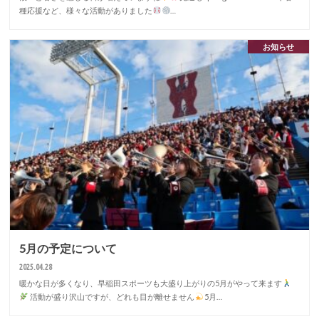
種応援など、様々な活動がありました
…
お知らせ
5月の予定について
2025.04.28
暖かな日が多くなり、早稲田スポーツも大盛り上がりの5月がやって来ます
活動が盛り沢山ですが、どれも目が離せません
5月…