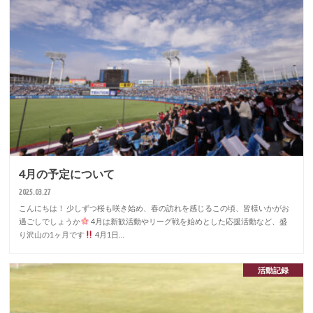
4月の予定について
2025.03.27
こんにちは！ 少しずつ桜も咲き始め、春の訪れを感じるこの頃、皆様いかがお
過ごしでしょうか
4月は新歓活動やリーグ戦を始めとした応援活動など、盛
り沢山の1ヶ月です
4月1日…
活動記録