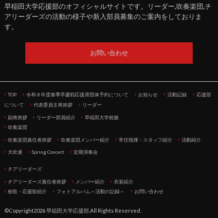
早稲田大学応援部のオフィシャルサイトです。リーダー,吹奏楽団,チ
アリーダーズの活動の様子や新入部員募集のご案内をしておりま
す。
お問い合わせ
TOP
令和８年度春季早慶戦応援席団体予約について
お知らせ
活動記録
応援部
について
代表委員主将挨拶
リーダー
副将挨拶
リーダー部員紹介
早稲田大学校旗
吹奏楽団
吹奏楽団責任者挨拶
吹奏楽団メンバー紹介
常任指揮・スタッフ紹介
活動紹介
大吹連
Spring Concert
定期演奏会
チアリーダーズ
チアリーダーズ責任者挨拶
メンバー紹介
衣装紹介
校歌・応援歌紹介
フォトアルバム～活動の記録～
お問い合わせ
©Copyright2026
早稲田大学応援部
.All Rights Reserved.