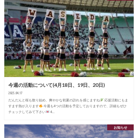
今週の活動について(4月18日、19日、20日)
2025.04.17
だんだんと桜も散り始め、爽やかな初夏の訪れを感じますね
応援活動にもま
すます熱が入ります
今週も4つの活動を予定しておりますので、詳細もぜひ
チェックしてみて下さい
4…
お知らせ