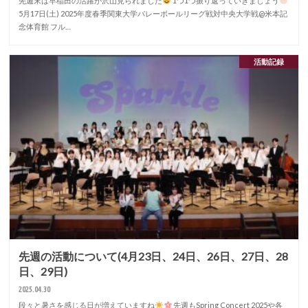
先週末は早稲田の活躍が沢山見られました
1つ1つ振り返っていきましょう
5月17日(土) 2025年度春季関東大学バレーボールリーグ戦対中央大学戦@米本記
念体育館 フル…
活動記録
先週の活動について(4月23日、24日、26日、27日、28
日、29日)
2025.04.30
段々と暑さを感じる日が増えていますね
先週もSpring Concert 2025や各