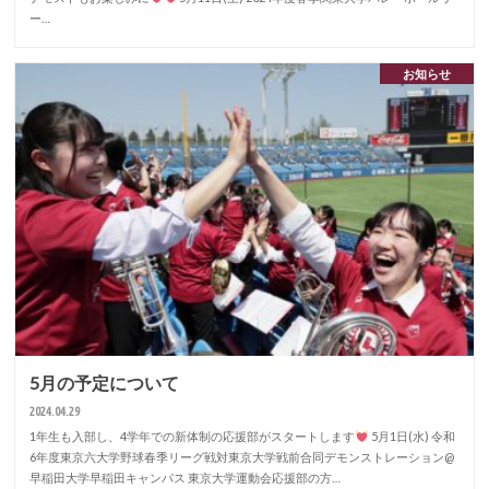
ー…
お知らせ
5月の予定について
2024.04.29
1年生も入部し、4学年での新体制の応援部がスタートします
5月1日(水) 令和
6年度東京六大学野球春季リーグ戦対東京大学戦前合同デモンストレーション@
早稲田大学早稲田キャンパス 東京大学運動会応援部の方…