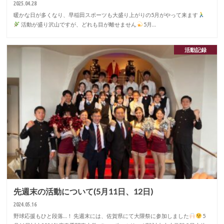
2025.04.28
暖かな日が多くなり、早稲田スポーツも大盛り上がりの5月がやって来ます
活動が盛り沢山ですが、どれも目が離せません
5月…
活動記録
先週末の活動について(5月11日、12日)
2024.05.16
野球応援もひと段落…！ 先週末には、佐賀県にて大隈祭に参加しました
5