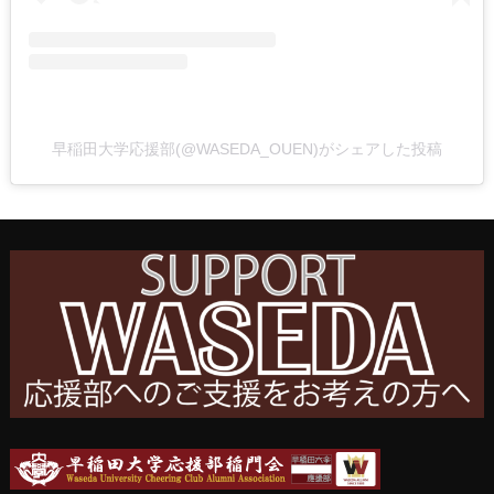
早稲田大学応援部(@WASEDA_OUEN)がシェアした投稿