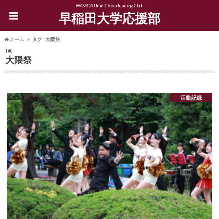
WASEDA Univ. Cheerleading Club
早稲田大学応援部
ホーム
タグ : 大隈祭
TAG
大隈祭
活動記録