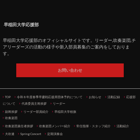
早稲田大学応援部
早稲田大学応援部のオフィシャルサイトです。リーダー,吹奏楽団,チ
アリーダーズの活動の様子や新入部員募集のご案内をしておりま
す。
お問い合わせ
TOP
令和８年度春季早慶戦応援席団体予約について
お知らせ
活動記録
応援部
について
代表委員主将挨拶
リーダー
副将挨拶
リーダー部員紹介
早稲田大学校旗
吹奏楽団
吹奏楽団責任者挨拶
吹奏楽団メンバー紹介
常任指揮・スタッフ紹介
活動紹介
大吹連
Spring Concert
定期演奏会