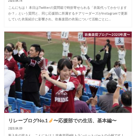
2020.04.14
こんにちは！ 本日はTwitterの質問箱で時折寄せられる「衣装代ってかかります
か？」という質問と、同じ応援部に所属するチアリーダーズがInstagramで更新
していた衣装紹介に影響され、吹奏楽団の衣装について活動ごとに…
吹奏楽団ブログ〜2020年度〜
リレーブログNo.1
〜応援部での生活、基本編〜
2020.04.09
新入生の皆さん、こんにちは！ 吹奏楽団4年トランペットパートの小林です！