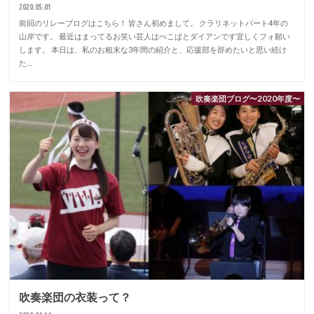
2020.05.01
前回のリレーブログはこちら！ 皆さん初めまして。 クラリネットパート4年の
山岸です。 最近はまってるお笑い芸人はぺこぱとダイアンです宜しくフォ願い
します。 本日は、私のお粗末な3年間の紹介と、応援部を辞めたいと思い続け
た…
吹奏楽団ブログ〜2020年度〜
吹奏楽団の衣装って？