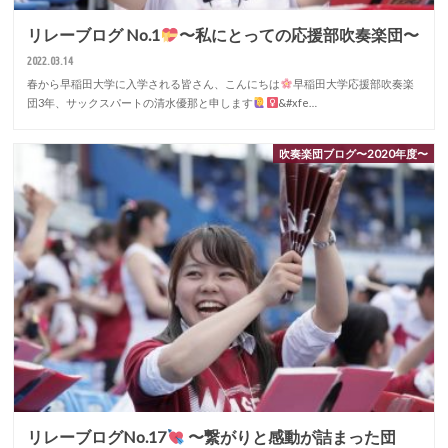
リレーブログ No.1
〜私にとっての応援部吹奏楽団〜
2022.03.14
春から早稲田大学に入学される皆さん、こんにちは
早稲田大学応援部吹奏楽
団3年、サックスパートの清水優那と申します‍‍
&#xfe…
吹奏楽団ブログ〜2020年度〜
リレーブログNo.17
〜繋がりと感動が詰まった団