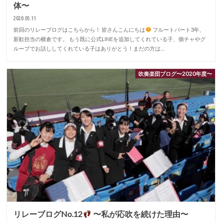
体〜
2020.05.11
前回のリレーブログはこちらから！ 皆さんこんにちは
フルートパート3年、
新歓担当の横倉です。 もう既に公式LINEを追加してくれている子、個チャやグ
ループでお話ししてくれている子はありがとう！まだの方は…
吹奏楽団ブログ〜2020年度〜
リレーブログNo.12
〜私が応吹を続けた理由〜