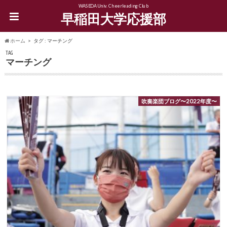
WASEDA Univ. Cheerleading Club
早稲田大学応援部
ホーム
タグ : マーチング
TAG
マーチング
吹奏楽団ブログ〜2022年度〜