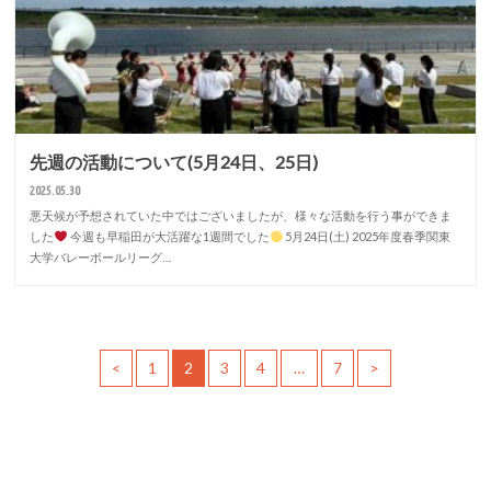
先週の活動について(5月24日、25日)
2025.05.30
悪天候が予想されていた中ではございましたが、様々な活動を行う事ができま
した
今週も早稲田が大活躍な1週間でした
5月24日(土) 2025年度春季関東
大学バレーボールリーグ…
<
1
2
3
4
…
7
>