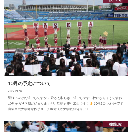
10月の予定について
2025.09.24
皆様いかがお過ごしですか？ 暑さも和らぎ、過ごしやすい秋になりそうですね
10月から秋学期が始まりますが、活動も盛り沢山です！
10月2日(木) 令和7年
度東京六大学野球秋季リーグ戦対法政大学戦前合同デモ…
活動記録