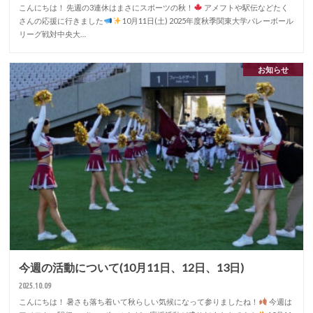
こんにちは！ 先週の3連休はまさにスポーツの秋！
アメフトや駅伝などたく
さんの応援に行きました
10月11日(土) 2025年度秋季関東大学バレーボール
リーグ戦対中央大…
お知らせ
今週の活動について(10月11日、12日、13日)
2025.10.09
こんにちは！ 暑さも落ち着いて秋らしい気候になって参りましたね！
今週は