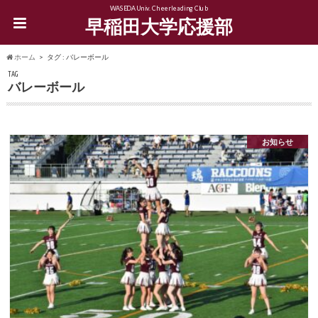
WASEDA Univ. Cheerleading Club
早稲田大学応援部
ホーム
タグ : バレーボール
TAG
バレーボール
お知らせ