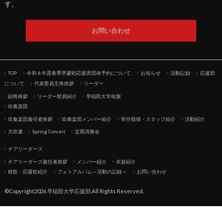
す。
お問い合わせ
TOP
令和８年度春季早慶戦応援席団体予約について
お知らせ
活動記録
応援部
について
代表委員主将挨拶
リーダー
副将挨拶
リーダー部員紹介
早稲田大学校旗
吹奏楽団
吹奏楽団責任者挨拶
吹奏楽団メンバー紹介
常任指揮・スタッフ紹介
活動紹介
大吹連
Spring Concert
定期演奏会
チアリーダーズ
チアリーダーズ責任者挨拶
メンバー紹介
衣装紹介
校歌・応援歌紹介
フォトアルバム～活動の記録～
お問い合わせ
©Copyright2026
早稲田大学応援部
.All Rights Reserved.