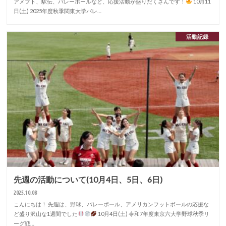
アメフト、駅伝、バレーボールなど、応援活動が盛りだくさんです！
10月11
日(土) 2025年度秋季関東大学バレ…
活動記録
先週の活動について(10月4日、5日、6日)
2025.10.08
こんにちは！ 先週は、野球、バレーボール、アメリカンフットボールの応援な
ど盛り沢山な1週間でした
10月4日(土) 令和7年度東京六大学野球秋季リ
ーグ戦…