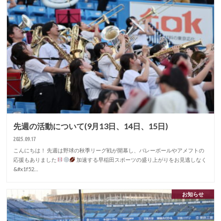
先週の活動について(9月13日、14日、15日)
2025.09.17
こんにちは！ 先週は野球の秋季リーグ戦が開幕し、バレーボールやアメフトの
応援もありました
加速する早稲田スポーツの盛り上がりをお見逃しなく
&#x1f52…
お知らせ