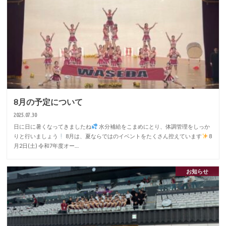
8月の予定について
2025.07.30
日に日に暑くなってきましたね
水分補給をこまめにとり、体調管理をしっか
りと行いましょう
8月は、夏ならではのイベントをたくさん控えています
8
月2日(土) 令和7年度オー…
お知らせ