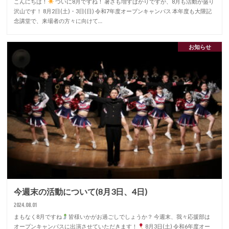
こんにちは！
ついに8月ですね！ 暑さも増すばかりですが、8月も活動が盛り
沢山です！ 8月2日(土)・3日(日) 令和7年度オープンキャンパス 本年度も大隈記
念講堂で、来場者の方々に向けて…
お知らせ
今週末の活動について(8月3日、4日)
2024.08.01
まもなく8月ですね
皆様いかがお過ごしでしょうか？ 今週末、我々応援部は
オープンキャンパスに出演させていただきます！
8月3日(土) 令和6年度オー