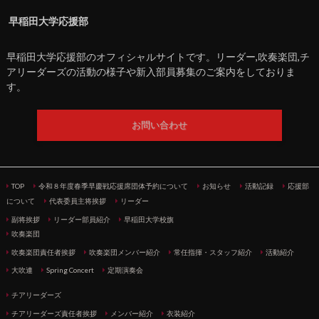
早稲田大学応援部
早稲田大学応援部のオフィシャルサイトです。リーダー,吹奏楽団,チ
アリーダーズの活動の様子や新入部員募集のご案内をしておりま
す。
お問い合わせ
TOP
令和８年度春季早慶戦応援席団体予約について
お知らせ
活動記録
応援部
について
代表委員主将挨拶
リーダー
副将挨拶
リーダー部員紹介
早稲田大学校旗
吹奏楽団
吹奏楽団責任者挨拶
吹奏楽団メンバー紹介
常任指揮・スタッフ紹介
活動紹介
大吹連
Spring Concert
定期演奏会
チアリーダーズ
チアリーダーズ責任者挨拶
メンバー紹介
衣装紹介