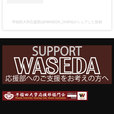
早稲田大学応援部(@WASEDA_OUEN)がシェアした投稿