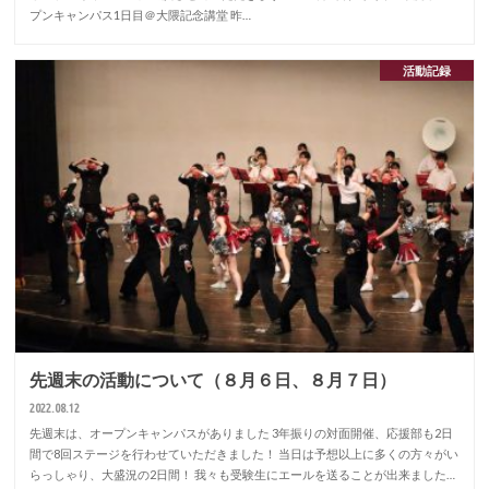
プンキャンパス1日目＠大隈記念講堂 昨…
活動記録
先週末の活動について（８月６日、８月７日）
2022.08.12
先週末は、オープンキャンパスがありました 3年振りの対面開催、応援部も2日
間で8回ステージを行わせていただきました！ 当日は予想以上に多くの方々がい
らっしゃり、大盛況の2日間！ 我々も受験生にエールを送ることが出来ました…