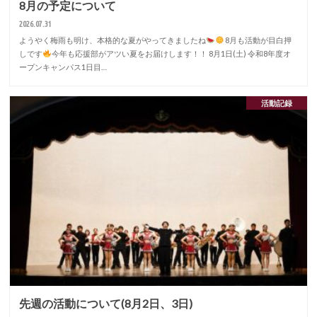
8月の予定について
2026.07.31
ようやく梅雨も明け、本格的な夏がやってきましたね
8月も活動が目白押
しです
今年も応援部がアツい夏をお届けします！！ 8月1日(土) 令和8年度オ
ープンキャンパス1日目…
活動記録
先週の活動について(8月2日、3日)