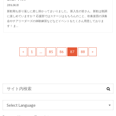
2016.04.01
新歓期も折り返しに差し掛かってまいりました。 新入生の皆さん、新歓は順調
に楽しめていますか？ 応援部ではステージはもちろんのこと、吹奏楽団の演奏
会やチアリーダーズの体験練習などなどイベントをたくさん用意しておりま
す！ ま…
<
1
…
85
86
87
88
>