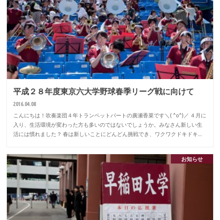
平成２８年度東京六大学野球春季リーグ戦に向けて
2016.04.08
こんにちは！吹奏楽団４年トランペットパートの廣瀬香菜です＼( ^o^)／ ４月に
入り、生活環境が変わった方も多いのではないでしょうか。みなさん新しい生
活には慣れました？ 春は新しいことにどんどん挑戦でき、ワクワクドキドキ…
お知らせ