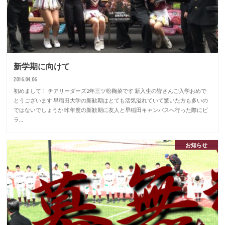
新学期に向けて
2016.04.06
初めまして！ チアリーダーズ2年三ツ松鞠菜です 新入生の皆さんご入学おめで
とうございます 早稲田大学の新歓期はとても活気溢れていて驚いた方も多いの
ではないでしょうか 昨年度の新歓期に友人と早稲田キャンパスへ行った際にビ
ラ…
お知らせ