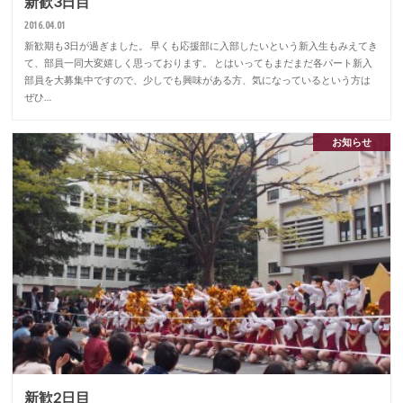
新歓3日目
2016.04.01
新歓期も3日が過ぎました。 早くも応援部に入部したいという新入生もみえてき
て、部員一同大変嬉しく思っております。 とはいってもまだまだ各パート新入
部員を大募集中ですので、少しでも興味がある方、気になっているという方は
ぜひ…
お知らせ
新歓2日目