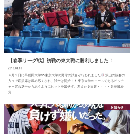
【春季リーグ戦】初戦の東大戦に勝利しました！
2016.04.10
４月９日に早稲田大学VS東京大学の野球の試合が行われました
沢山の観客の
方々で応援席は埋め尽くされ、試合は開始！！ 東京大学のエースであるピッチ
ャー宮台選手から思うようにヒットを出せず、迎えた９回裏・・・・ 延長戦を
覚…
お知らせ