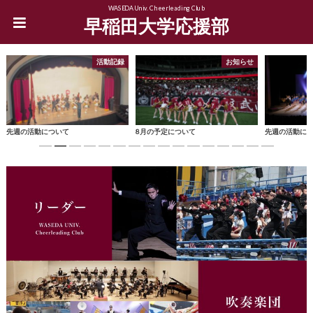
WASEDA Univ. Cheerleading Club
早稲田大学応援部
活動記録
お知らせ
先週の活動について
8月の予定について
先週の活動に