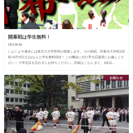
開幕戦は学生無料！
2016.04.06
いよいよ今週末には東京六大学野球が開幕します。 その初戦、対東京大学戦1回
戦=4月9日(土)はなんと学生無料招待！ この機会にぜひ早大応援席にお越しくだ
さい！ ※学生証を忘れずにお持ちください。詳細はこちら また、6名以…
お知らせ