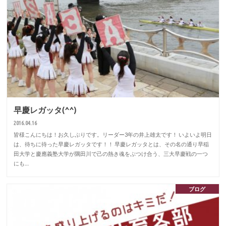
早慶レガッタ(^^)
2016.04.16
皆様こんにちは！お久しぶりです。リーダー3年の井上雄太です！ いよいよ明日
は、待ちに待った早慶レガッタです！！ 早慶レガッタとは、その名の通り早稲
田大学と慶應義塾大学が隅田川で己の熱き魂をぶつけ合う、三大早慶戦の一つ
にも…
ブログ