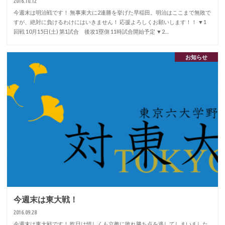
2016.10.12
今週末は明治戦です！ 無事東大に2連勝を挙げた早稲田。明治はここまで無敗で
すが、絶対に負けるわけにはいきません！ 応援よろしくお願いします！！ ▼1
回戦 10月15日(土) 第1試合 後攻1塁側 11時試合開始予定 ▼2…
お知らせ
今週末は東大戦！
2016.09.28
今週末は東大戦です！ 昨日は惜しくも立教に敗れ勝ち点を逃してしまいました