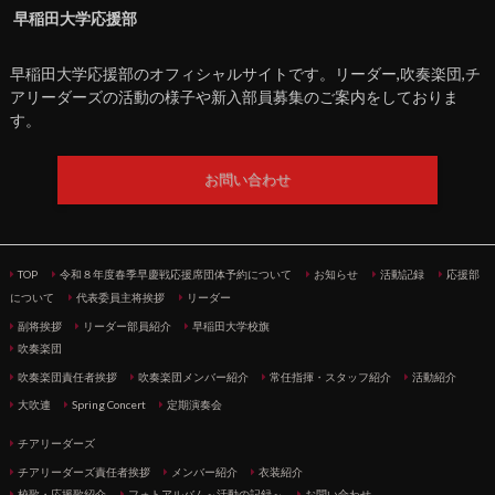
早稲田大学応援部
早稲田大学応援部のオフィシャルサイトです。リーダー,吹奏楽団,チ
アリーダーズの活動の様子や新入部員募集のご案内をしておりま
す。
お問い合わせ
TOP
令和８年度春季早慶戦応援席団体予約について
お知らせ
活動記録
応援部
について
代表委員主将挨拶
リーダー
副将挨拶
リーダー部員紹介
早稲田大学校旗
吹奏楽団
吹奏楽団責任者挨拶
吹奏楽団メンバー紹介
常任指揮・スタッフ紹介
活動紹介
大吹連
Spring Concert
定期演奏会
チアリーダーズ
チアリーダーズ責任者挨拶
メンバー紹介
衣装紹介
校歌・応援歌紹介
フォトアルバム～活動の記録～
お問い合わせ