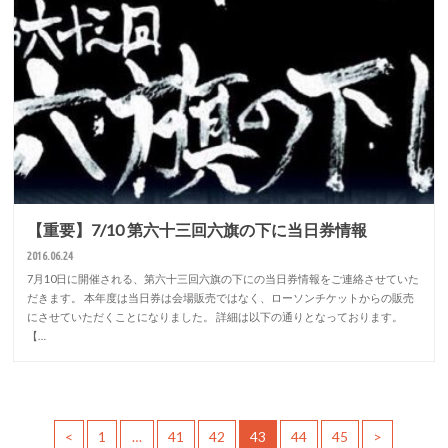
【重要】7/10 第六十三回六旗の下に当日券情報
2016.06.24
7月10日に開催される、第六十三回六旗の下にの当日券情報をご連絡させていた
だきます。 本年度は当日券は会場販売ではなく、ローソンチケットからの販売
にさせていただくことになりました。 詳細は以下の通りとなっております。
【…
<
1
…
41
42
43
44
45
>