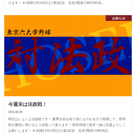
ります！ ▼1回戦 9月24日(土) 第2試合 先攻3塁側 13時30分頃…
お知らせ
今週末は法政戦！
2016.09.09
明日はいよいよ法政戦です！ 夏季合宿を経て得たものを全力で発揮して、野球
部を勝利に導けるよう頑張って参ります！ 神宮球場で是非一緒に応援よろしく
お願いします！ ▼1回戦 9月10日(土) 第2試合 先攻3塁側 13時頃試…