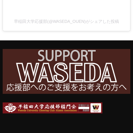
早稲田大学応援部(@WASEDA_OUEN)がシェアした投稿