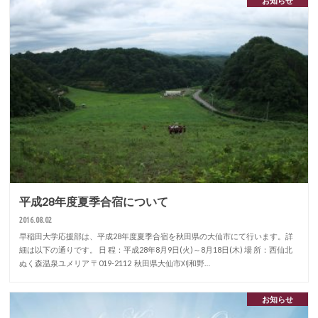
お知らせ
平成28年度夏季合宿について
2016.08.02
早稲田大学応援部は、平成28年度夏季合宿を秋田県の大仙市にて行います。詳
細は以下の通りです。 日 程：平成28年8月9日(火)～8月18日(木) 場 所：西仙北
ぬく森温泉ユメリア 〒019-2112 秋田県大仙市刈和野…
お知らせ