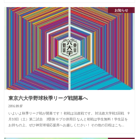
お知らせ
東京六大学野球秋季リーグ戦開幕へ
2016.09.07
いよいよ秋季リーグ戦が開幕です！ 初戦は法政戦です。 対法政大学戦1回戦 9
月10日（土）第二試合 3塁側 ※プロ併用日 なんと初戦は学生無料！学生証を
お持ちの上、ぜひ神宮球場応援席へお越しください！ その他の日程はこち…