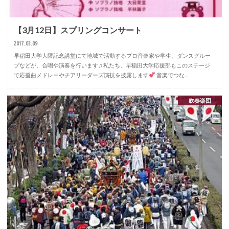
【3月12日】スプリングコンサート
2017.03.09
早稲田大学大隈記念講堂にて地域で活動するプロ音楽家や学生、ダンスグルー
プなどが、合唱や演奏を行います♫ 私たち、早稲田大学応援部もこのステージ
で応援曲メドレーやチアリーダーズ演技を披露します
音楽でつな…
吹奏楽団