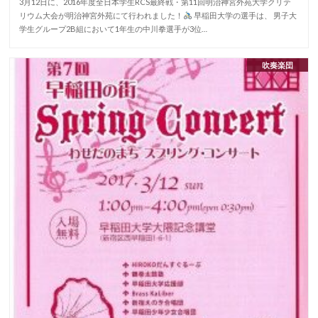
3月12日に、2016年度全日本学生RCS最終戦・第11回明治神宮外苑大学クリテ
リウム大会が明治神宮外苑にて行われました！
早稲田大学の選手は、 男子大
学生グループ2B組において1年生の中川拳選手が3位…
吹奏楽団