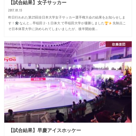
【試合結果】女子サッカー
2017.01.15
昨日行われた第25回全日本大学女子サッカー選手権大会の結果をお知らせしま
す！
なんと… 早稲田２-１日体大 で早稲田大学が優勝しました
先制点こ
そ日本体育大学に決められてしまいましたが、後半開始後…
吹奏楽団
【試合結果】早慶アイスホッケー