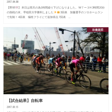
2017.04.08
【野球
】 本日は雨天の為1時間繰り下げになりました。 W７ー３H 3時間20分
の熱戦の末、早稲田大学勝利しました
3回表 加藤選手のソロホームラン
で先制！ 4回表 犠牲フライにて追加得点 7回表 …
吹奏楽団
【試合結果】自転車
2017.03.15