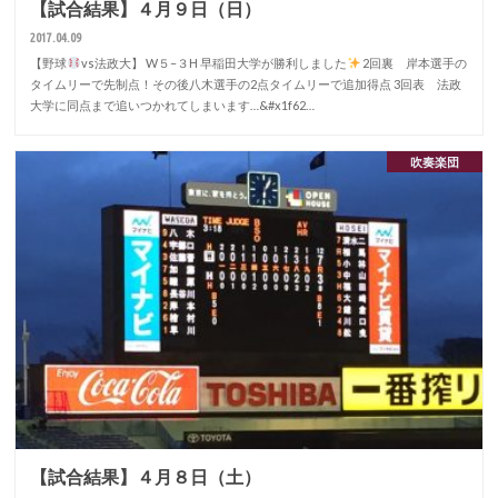
【試合結果】４月９日（日）
2017.04.09
【野球
vs法政大】 W５–３H 早稲田大学が勝利しました
2回裏 岸本選手の
タイムリーで先制点！その後八木選手の2点タイムリーで追加得点 3回表 法政
大学に同点まで追いつかれてしまいます…&#x1f62…
吹奏楽団
【試合結果】４月８日（土）