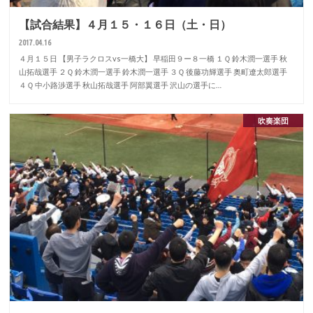
【試合結果】４月１５・１６日（土・日）
2017.04.16
４月１５日 【男子ラクロスvs一橋大】 早稲田９ー８一橋 １Ｑ 鈴木潤一選手 秋
山拓哉選手 ２Ｑ 鈴木潤一選手 鈴木潤一選手 ３Ｑ 後藤功輝選手 奥町遼太郎選手
４Ｑ 中小路渉選手 秋山拓哉選手 阿部翼選手 沢山の選手に…
吹奏楽団