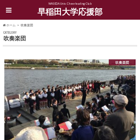
WASEDA Univ. Cheerleading Club
早稲田大学応援部
ホーム
吹奏楽団
CATEGORY
吹奏楽団
吹奏楽団