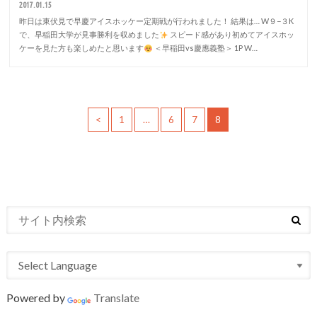
2017.01.15
昨日は東伏見で早慶アイスホッケー定期戦が行われました！ 結果は… W９−３K
で、早稲田大学が見事勝利を収めました
スピード感があり初めてアイスホッ
ケーを見た方も楽しめたと思います
＜早稲田vs慶應義塾＞ 1P W…
<
1
…
6
7
8
Powered by
Translate