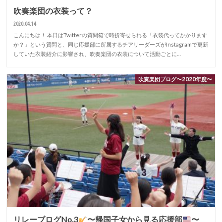
吹奏楽団の衣装って？
2020.04.14
こんにちは！ 本日はTwitterの質問箱で時折寄せられる「衣装代ってかかります
か？」という質問と、同じ応援部に所属するチアリーダーズがInstagramで更新
していた衣装紹介に影響され、吹奏楽団の衣装について活動ごとに…
吹奏楽団ブログ〜2020年度〜
リレーブログNo.3
〜帰国子女から見る応援部
〜