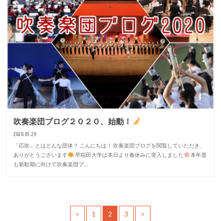
吹奏楽団ブログ２０２０、始動！
2020.01.29
「応吹」とはどんな団体？ こんにちは！ 吹奏楽団ブログを閲覧していただき、
ありがとうございます
早稲田大学は本日より春休みに突入しました
本年度
も新歓期に向けて吹奏楽団ブ…
<
1
2
3
>