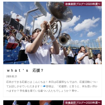
吹奏楽団ブログ〜2020年度〜
ｗｈａｔ＇ｓ 応援？
2020.02.21
応吹ができる応援とは こんにちは！ 本日は応援部ならではの、応援活動につい
てお話しさせていただきます！
皆様は、「応援部」と言うと、何を思い浮か
べますか？ 学生服を着ている厳つい人たちでしょうか？ 華や…
吹奏楽団ブログ〜2020年度〜