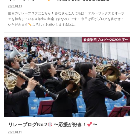
2020.04.13
前回のリレーブログはこちら！ みなさんこんにちは！ アルトサックスとオーボ
エを担当している４年生の角南（すなみ）です！ 今日は私がブログを書かせて
いただきます
よろしくお願いします&#x1…
吹奏楽団ブログ〜2020年度〜
リレーブログNo.2
〜応援が好き！
〜
2020.04.11