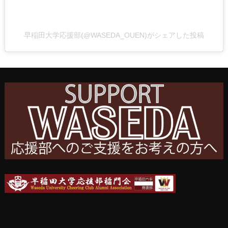
早稲田大学応援部(@WASEDA_OUEN)がシェアした投稿