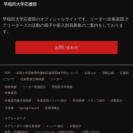
早稲田大学応援部
早稲田大学応援部のオフィシャルサイトです。リーダー,吹奏楽団,チ
アリーダーズの活動の様子や新入部員募集のご案内をしておりま
す。
お問い合わせ
TOP
令和８年度春季早慶戦応援席団体予約について
お知らせ
活動記録
応援部
について
代表委員主将挨拶
リーダー
副将挨拶
リーダー部員紹介
早稲田大学校旗
吹奏楽団
吹奏楽団責任者挨拶
吹奏楽団メンバー紹介
常任指揮・スタッフ紹介
活動紹介
大吹連
Spring Concert
定期演奏会
チアリーダーズ
チアリーダーズ責任者挨拶
メンバー紹介
衣装紹介
校歌・応援歌紹介
フォトアルバム～活動の記録～
お問い合わせ