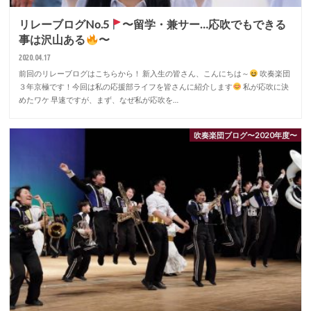
リレーブログNo.5
〜留学・兼サー…応吹でもできる
事は沢山ある
〜
2020.04.17
前回のリレーブログはこちらから！ 新入生の皆さん、こんにちは～
吹奏楽団
３年京極です！今回は私の応援部ライフを皆さんに紹介します
私が応吹に決
めたワケ 早速ですが、まず、なぜ私が応吹を…
吹奏楽団ブログ〜2020年度〜