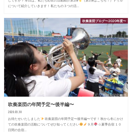
しですか？ 本日は、私たち応吹の活動紹介第2弾
（第1弾はこちら！）ドリル
について紹介していきます！ 私たちの３つの活…
吹奏楽団ブログ〜2020年度〜
吹奏楽団の年間予定〜後半編〜
2020.03.30
お待たせいたしました
吹奏楽団の年間予定〜後半編〜です！ 秋から冬にかけ
ての吹奏楽団の活動についてぜひ知ってください
９月
☆夏季合宿 １０
日間の合宿…