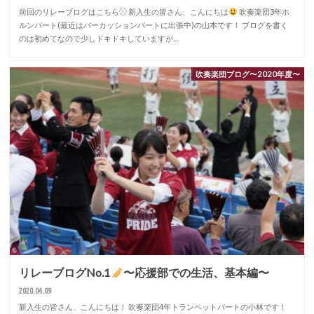
前回のリレーブログはこちら⚾︎ 新入生の皆さん、こんにちは
吹奏楽団3年ホ
ルンパート(最近はパーカッションパートに出張中)の山本です！ ブログを書く
のは初めてなので少しドキドキしていますが…
吹奏楽団ブログ〜2020年度〜
リレーブログNo.1
〜応援部での生活、基本編〜
2020.04.09
新入生の皆さん、こんにちは！ 吹奏楽団4年トランペットパートの小林です！