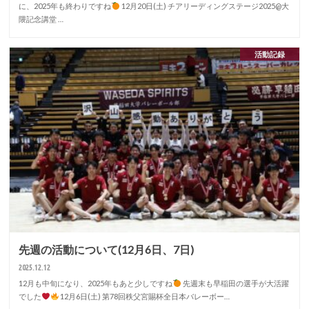
に、2025年も終わりですね
12月20日(土) チアリーディングステージ2025@大
隈記念講堂 …
活動記録
先週の活動について(12月6日、7日)
2025.12.12
12月も中旬になり、2025年もあと少しですね
先週末も早稲田の選手が大活躍
でした
12月6日(土) 第78回秩父宮賜杯全日本バレーボー…