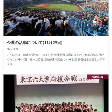
今週の活動について(11月29日)
2025.11.28
こんにちは！師走が近づいてきましたね
皆様体調にはくれぐれもお気を付け
ください
今週も様々な応援活動が盛り沢山です
11月29日(土) 全日本大学ア
メリ…
活動記録