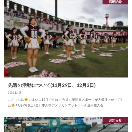
活動記録
先週の活動について(11月29日、12月2日)
2025.12.05
こんにちは
いよいよ12月ですね
今週も早稲田スポーツが大盛り上がりでし
た
11月29日(土) 全日本大学アメリカンフットボール選手権大会…
お知らせ