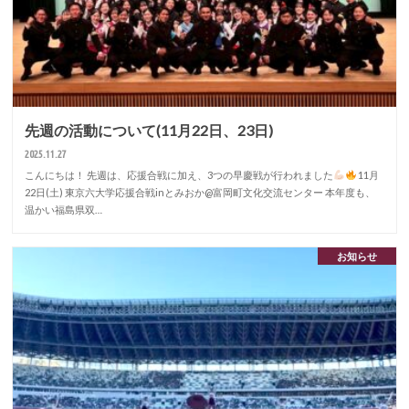
先週の活動について(11月22日、23日)
2025.11.27
こんにちは！ 先週は、応援合戦に加え、3つの早慶戦が行われました
11月
22日(土) 東京六大学応援合戦inとみおか@富岡町文化交流センター 本年度も、
温かい福島県双…
お知らせ