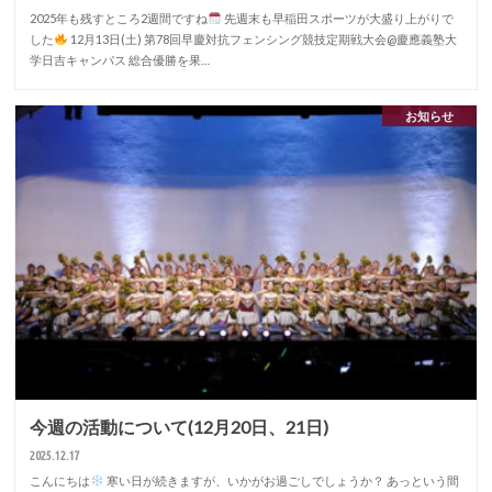
2025年も残すところ2週間ですね
先週末も早稲田スポーツが大盛り上がりで
した
12月13日(土) 第78回早慶対抗フェンシング競技定期戦大会@慶應義塾大
学日吉キャンパス 総合優勝を果…
お知らせ
今週の活動について(12月20日、21日)
2025.12.17
こんにちは
寒い日が続きますが、いかがお過ごしでしょうか？ あっという間