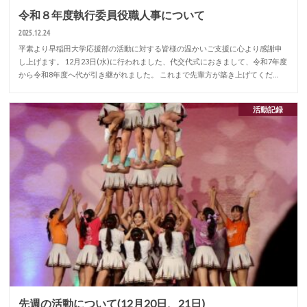
令和８年度執行委員役職人事について
2025.12.24
平素より早稲田大学応援部の活動に対する皆様の温かいご支援に心より感謝申
し上げます。 12月23日(水)に行われました、代交代式におきまして、令和7年度
から令和8年度へ代が引き継がれました。 これまで先輩方が築き上げてくだ…
活動記録
先週の活動について(12月20日、21日)