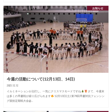
お知らせ
今週の活動について(12月13日、14日)
2025.12.12
イルミネーションが点灯し、一気にクリスマスモードですね
さて、今週末
は多くの早慶戦が繰り広げられます
12月13日(土) 第78回早慶対抗フェンシン
グ競技定期戦大会@…