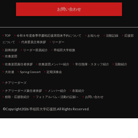
お問い合わせ
TOP
令和８年度春季早慶戦応援席団体予約について
お知らせ
活動記録
応援部
について
代表委員主将挨拶
リーダー
副将挨拶
リーダー部員紹介
早稲田大学校旗
吹奏楽団
吹奏楽団責任者挨拶
吹奏楽団メンバー紹介
常任指揮・スタッフ紹介
活動紹介
大吹連
Spring Concert
定期演奏会
チアリーダーズ
チアリーダーズ責任者挨拶
メンバー紹介
衣装紹介
校歌・応援歌紹介
フォトアルバム～活動の記録～
お問い合わせ
©Copyright2026
早稲田大学応援部
.All Rights Reserved.