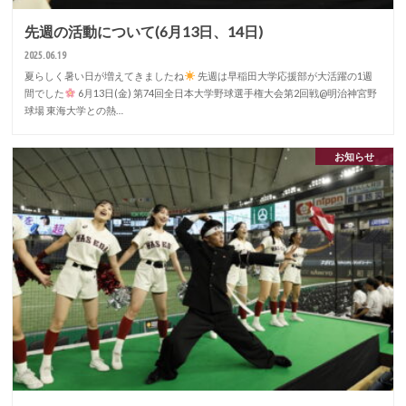
先週の活動について(6月13日、14日)
2025.06.19
夏らしく暑い日が増えてきましたね
先週は早稲田大学応援部が大活躍の1週
間でした
6月13日(金) 第74回全日本大学野球選手権大会第2回戦@明治神宮野
球場 東海大学との熱…
お知らせ