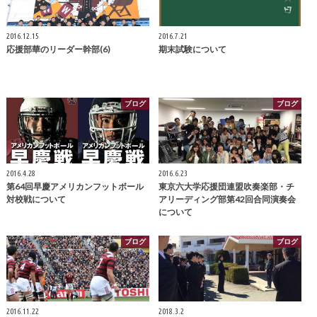
2016.12.15
2016.7.21
応援部華のリーダー幹部(6)
期末試験について
ブログ
ブログ
2016.4.28
2016.6.23
第64回早慶アメリカンフットボール
東京六大学応援団連盟吹奏楽部・チ
対校戦について
アリーディング部第42回合同演奏会
について
ブログ
ブログ
2016.11.22
2018.3.2