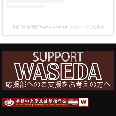
早稲田大学応援部(@WASEDA_OUEN)がシェアした投稿