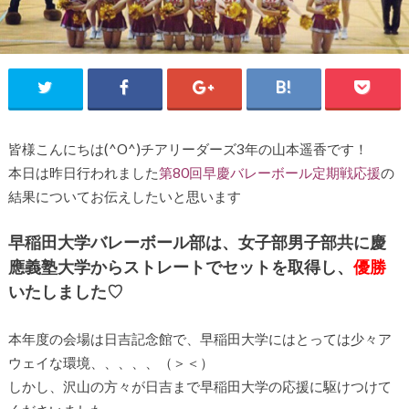
皆様こんにちは(^O^)チアリーダーズ3年の山本遥香です！
本日は昨日行われました
第80回早慶バレーボール定期戦応援
の
結果についてお伝えしたいと思います
早稲田大学バレーボール部は、女子部男子部共に慶
應義塾大学からストレートでセットを取得し、
優勝
いたしました♡
本年度の会場は日吉記念館で、早稲田大学にはとっては少々ア
ウェイな環境、、、、、（＞＜）
しかし、沢山の方々が日吉まで早稲田大学の応援に駆けつけて