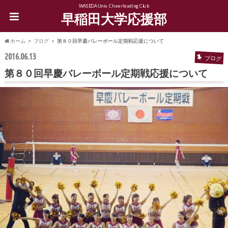
WASEDA Univ. Cheerleading Club
早稲田大学応援部
ホーム
ブログ
第８０回早慶バレーボール定期戦応援について
2016.06.13
ブログ
第８０回早慶バレーボール定期戦応援について