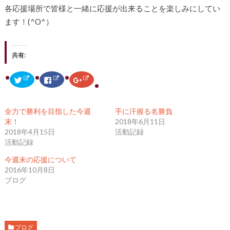
各応援場所で皆様と一緒に応援が出来ることを楽しみにしてい
ます！(^O^）
共有:
ク
F
ク
リ
a
リ
ッ
c
ッ
ク
e
ク
し
b
し
て
o
て
全力で勝利を目指した今週
手に汗握る名勝負
T
o
G
w
k
o
末！
2018年6月11日
i
で
o
2018年4月15日
活動記録
t
共
g
t
有
l
活動記録
e
す
e
r
る
+
で
に
で
今週末の応援について
共
は
共
2016年10月8日
有
ク
有
(
リ
(
ブログ
新
ッ
新
し
ク
し
い
し
い
ウ
て
ウ
ィ
く
ィ
ン
だ
ン
ド
さ
ド
ウ
い
ウ
ブログ