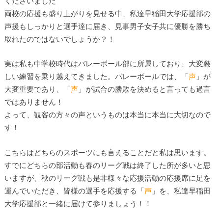
くださいました
両校の応援も盛り上がりを見せる中、私達早稲田大学応援部の
声援もしっかりと選手達に届き、見事男子女子共に優勝を勝ち
取れたのではないでしょうか？！
実は私も中学校時代はバレーボール部に所属しており、大変厳
しい練習を乗り越えてきました。バレーボールでは、「
声
」が
大変重要であり、「
声
」が試合の勝敗を決めると言っても過言
ではありません！
よって、観客の方々の声というものは本当に本当に大切なので
す！
こちらはどちらのスポーツにも言えることだと私は思います。
すでにどちらの部活動も春のリーグ戦は終了した所が多いと思
いますが、秋のリーグ戦も是非様々な応援活動の応援席に足を
運んでいただき、皆様の選手を応援する「
声
」を、私達早稲田
大学応援部と一緒に届けて参りましょう！！