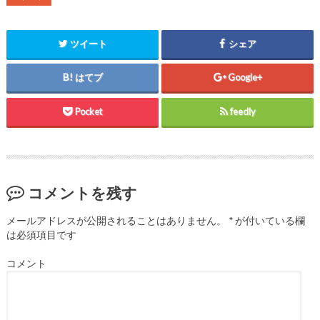
で
(
で
開
新
開
き
し
き
ま
い
ま
す
ウ
す
ツイート
シェア
)
ィ
)
ン
ド
ウ
はてブ
Google+
で
開
き
ま
Pocket
feedly
す
)
コメントを残す
メールアドレスが公開されることはありません。
*
が付いている欄
は必須項目です
コメント