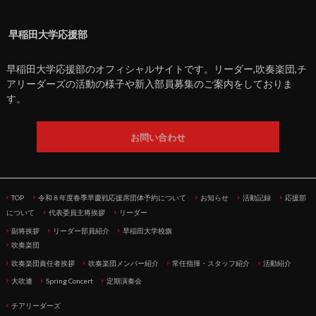
早稲田大学応援部
早稲田大学応援部のオフィシャルサイトです。リーダー,吹奏楽団,チ
アリーダーズの活動の様子や新入部員募集のご案内をしておりま
す。
お問い合わせ
TOP
令和８年度春季早慶戦応援席団体予約について
お知らせ
活動記録
応援部
について
代表委員主将挨拶
リーダー
副将挨拶
リーダー部員紹介
早稲田大学校旗
吹奏楽団
吹奏楽団責任者挨拶
吹奏楽団メンバー紹介
常任指揮・スタッフ紹介
活動紹介
大吹連
Spring Concert
定期演奏会
チアリーダーズ