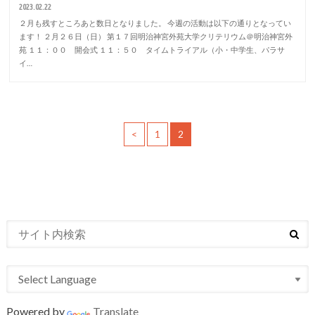
2023.02.22
２月も残すところあと数日となりました。 今週の活動は以下の通りとなってい
ます！ ２月２６日（日） 第１７回明治神宮外苑大学クリテリウム＠明治神宮外
苑 １１：００ 開会式 １１：５０ タイムトライアル（小・中学生、パラサ
イ…
<
1
2
Powered by
Translate