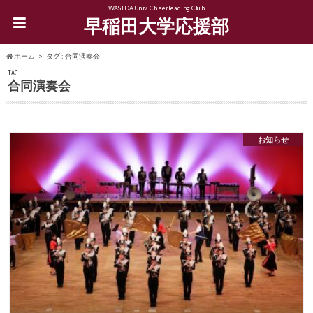
WASEDA Univ. Cheerleading Club
早稲田大学応援部
ホーム
タグ : 合同演奏会
TAG
合同演奏会
お知らせ