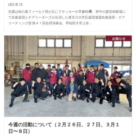
2023.07.10
先週は味の素フィールド西が丘にてサッカーの早慶戦
、府中の森芸術劇場に
て吹奏楽団とチアリーダーズが出演した東京六大学応援団連盟吹奏楽部・チア
リーディング部 第４７回合同演奏会、早稲田大学上井…
お知らせ
今週の活動について（２月２６日、２７日、３月１
日〜８日）