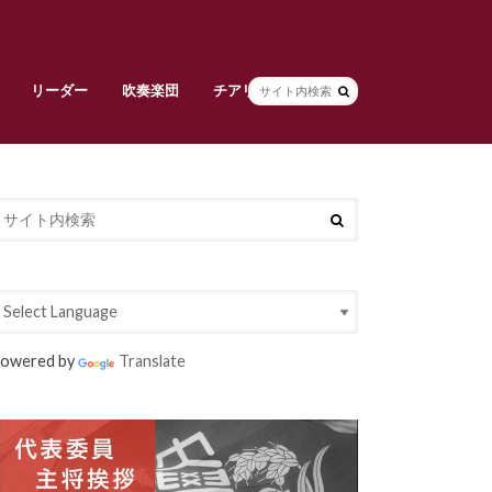
リーダー
吹奏楽団
チアリーダーズ
副将挨拶
リーダー部員紹介
早稲田大学校旗
吹奏楽団責任者挨拶
吹奏楽団メンバー紹介
常任指揮・スタッフ紹介
活動紹介
チアリーダーズ責任者挨拶
メンバー紹介
衣装紹介
大吹連
Spring Concert
定期演奏会
owered by
Translate