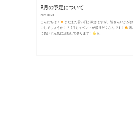
9月の予定について
2025.08.24
こんにちは！
まだまだ暑い日が続きますが、皆さんいかがお
ごしでしょうか！？ 9月もイベントが盛りだくさんです！
暑
に負けず元気に活動して参ります！
&…