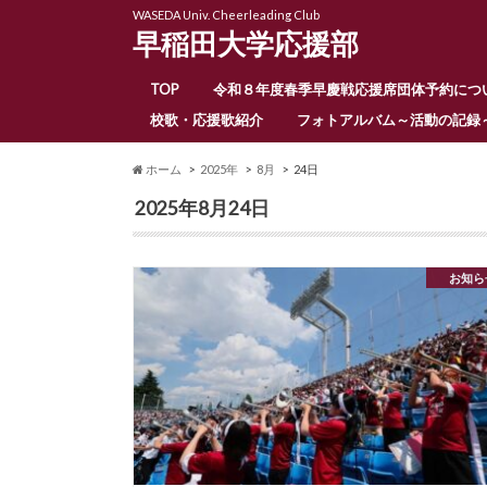
WASEDA Univ. Cheerleading Club
早稲田大学応援部
TOP
令和８年度春季早慶戦応援席団体予約につ
校歌・応援歌紹介
フォトアルバム～活動の記録
ホーム
2025年
8月
24日
2025年8月24日
お知ら