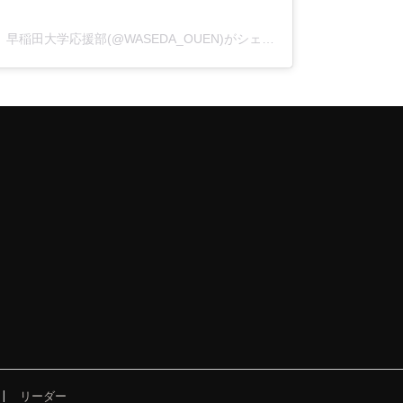
早稲田大学応援部(@WASEDA_OUEN)がシェアした投稿
リーダー